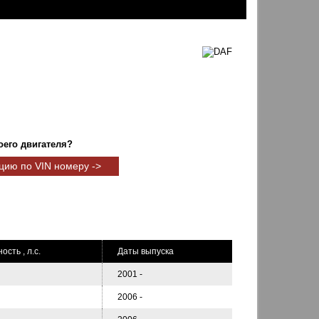
оего двигателя?
цию по VIN номеру ->
сть , л.с.
Даты выпуска
2001 -
2006 -