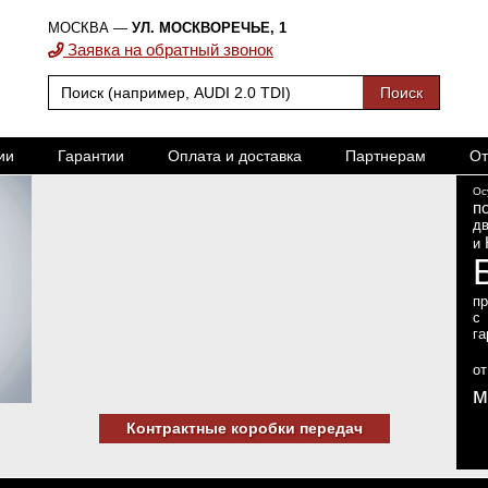
МОСКВА —
УЛ. МОСКВОРЕЧЬЕ, 1
Заявка на обратный звонок
ии
Гарантии
Оплата и доставка
Партнерам
От
Ос
п
дв
и
п
с
га
о
м
Контрактные коробки передач