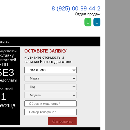
8 (925) 00-99-44-2
Отдел продаж
зывы
ОСТАВЬТЕ ЗАЯВКУ
уществляем
оставку
и узнайте стоимость и
игателей
наличие Вашего двигателя
КПП
БЕЗ
редоплаты
рантией
1
т
есяца
Отправить