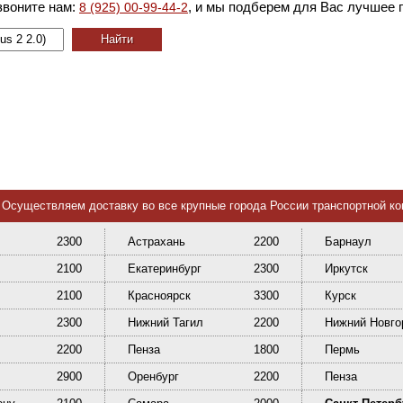
звоните нам:
, и мы подберем для Вас лучшее 
8 (925) 00-99-44-2
Осуществляем доставку во все крупные города России транспортной к
2300
Астрахань
2200
Барнаул
2100
Екатеринбург
2300
Иркутск
2100
Красноярск
3300
Курск
2300
Нижний Тагил
2200
Нижний Новго
2200
Пенза
1800
Пермь
2900
Оренбург
2200
Пенза