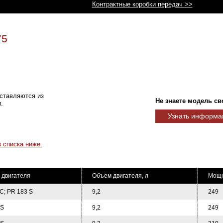
Контрактные коробки передач >>
75
оставляются из
Не знаете модель св
.
Узнать информа
 списка ниже.
 двигателя
Объем двигателя, л
Мощно
C; PR 183 S
9,2
249
 S
9,2
249