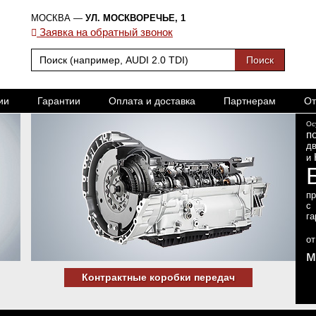
МОСКВА —
УЛ. МОСКВОРЕЧЬЕ, 1
Заявка на обратный звонок
ии
Гарантии
Оплата и доставка
Партнерам
От
Ос
п
дв
и
п
с
га
о
м
Контрактные коробки передач