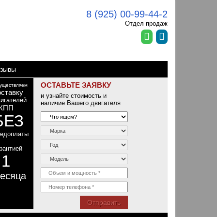
8 (925) 00-99-44-2
Отдел продаж
зывы
ОСТАВЬТЕ ЗАЯВКУ
уществляем
оставку
и узнайте стоимость и
игателей
наличие Вашего двигателя
КПП
БЕЗ
редоплаты
рантией
1
т
есяца
Отправить