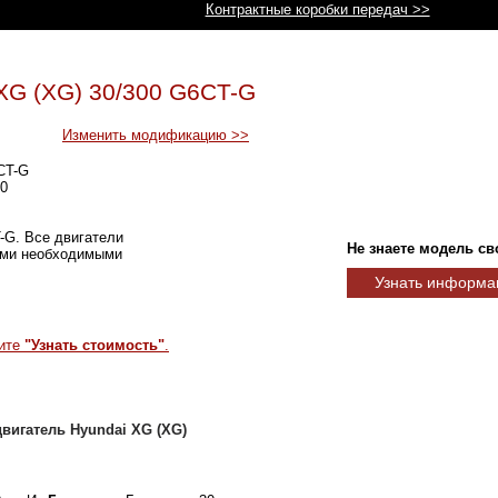
Контрактные коробки передач >>
XG (XG) 30/300 G6CT-G
Изменить модификацию >>
CT-G
0
T-G. Все двигатели
Не знаете модель св
еми необходимыми
Узнать информа
мите
"Узнать стоимость"
.
вигатель Hyundai XG (XG)