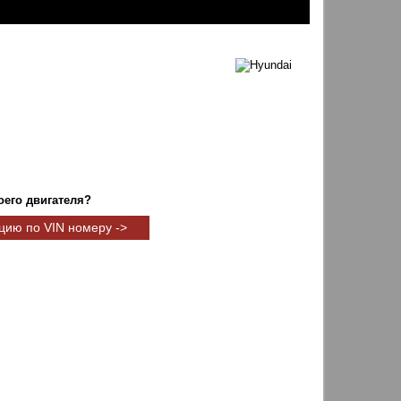
оего двигателя?
цию по VIN номеру ->