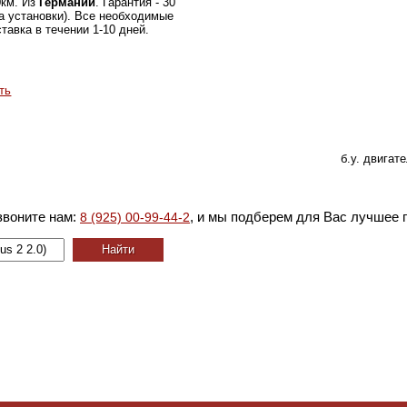
0км. Из
Германии
. Гарантия - 30
а установки). Все необходимые
тавка в течении 1-10 дней.
ть
б.у. двигат
звоните нам:
, и мы подберем для Вас лучшее 
8 (925) 00-99-44-2