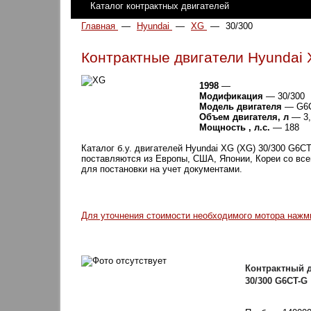
Каталог контрактных двигателей
Главная
—
Hyundai
—
XG
—
30/300
Контрактные двигатели Hyundai 
1998
—
Модификация
— 30/300
Модель двигателя
— G6
Объем двигателя, л
— 3,
Мощность , л.с.
— 188
Каталог б.у. двигателей Hyundai XG (XG) 30/300 G6C
поставляются из Европы, США, Японии, Кореи со вс
для постановки на учет документами.
Для уточнения стоимости необходимого мотора наж
Контрактный д
30/300 G6CT-G