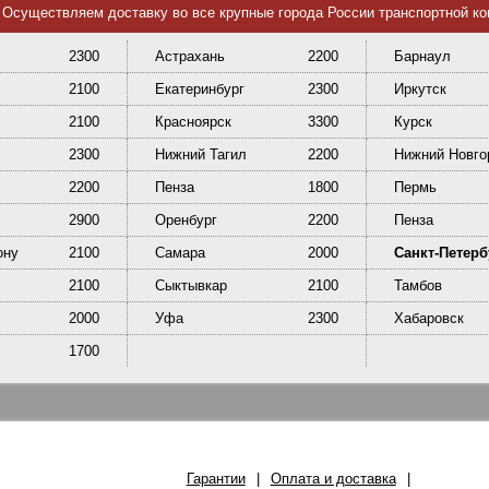
Осуществляем доставку во все крупные города России транспортной к
2300
Астрахань
2200
Барнаул
2100
Екатеринбург
2300
Иркутск
2100
Красноярск
3300
Курск
2300
Нижний Тагил
2200
Нижний Новго
2200
Пенза
1800
Пермь
2900
Оренбург
2200
Пенза
ону
2100
Самара
2000
Санкт-Петерб
2100
Сыктывкар
2100
Тамбов
2000
Уфа
2300
Хабаровск
1700
Гарантии
|
Оплата и доставка
|