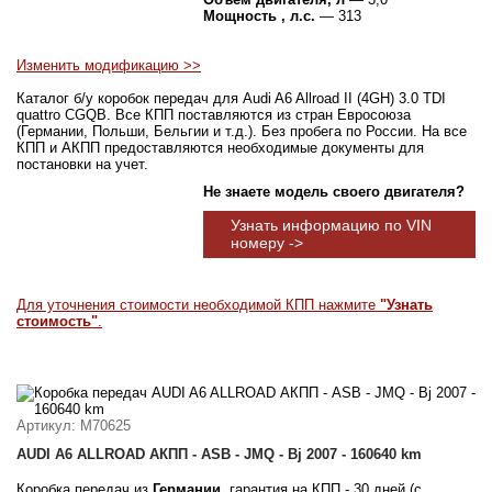
Мощность , л.с.
— 313
Изменить модификацию >>
Каталог б/у коробок передач для Audi A6 Allroad II (4GH) 3.0 TDI
quattro CGQB. Все КПП поставляются из стран Евросоюза
(Германии, Польши, Бельгии и т.д.). Без пробега по России. На все
КПП и АКПП предоставляются необходимые документы для
постановки на учет.
Не знаете модель своего двигателя?
Узнать информацию по VIN
номеру ->
Для уточнения стоимости необходимой КПП нажмите
"Узнать
стоимость"
.
Артикул
: M70625
AUDI A6 ALLROAD АКПП - ASB - JMQ - Bj 2007 - 160640 km
Коробка передач из
Германии
, гарантия на КПП - 30 дней (с