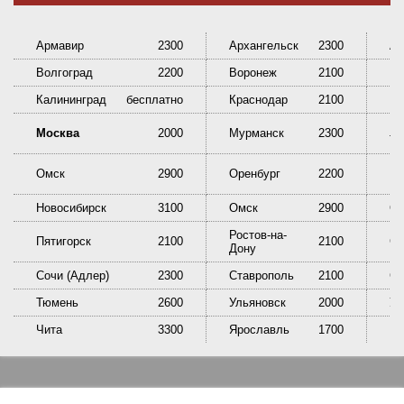
Армавир
2300
Архангельск
2300
Ас
Волгоград
2200
Воронеж
2100
Ек
Калининград
бесплатно
Краснодар
2100
Кр
Ни
Москва
2000
Мурманск
2300
Та
Омск
2900
Оренбург
2200
Пе
Новосибирск
3100
Омск
2900
Ор
Ростов-на-
Пятигорск
2100
2100
Са
Дону
Сочи (Адлер)
2300
Ставрополь
2100
Сы
Тюмень
2600
Ульяновск
2000
У
Чита
3300
Ярославль
1700