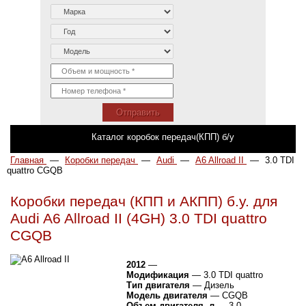
Отправить
Каталог коробок передач(КПП) б/у
Главная
—
Коробки передач
—
Audi
—
A6 Allroad II
—
3.0 TDI
quattro CGQB
Коробки передач (КПП и АКПП) б.у. для
Audi A6 Allroad II (4GH) 3.0 TDI quattro
CGQB
2012
—
Модификация
— 3.0 TDI quattro
Тип двигателя
— Дизель
Модель двигателя
— CGQB
Объем двигателя, л
— 3,0