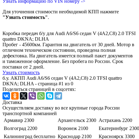
Узнать информацию по VIN номеру ->
Для уточнения стоимости необходимой КПП нажмите
"Узнать стоимость"
.
Коробка передач б/у для Audi A6/S6 седан V (4A2,C8) 2.0 TFSI
quattro DKNA; DLHA
Пробег - 45600км. Гарантия на двигатель от 30 дней. Мотор в
отличном техническом состоянии, проведена полная
дефектовка. На двигатель имеется полный пакет документов
и таможенное оформление. Без пробега по России. Срок
поставки от 2 дней.
Узнать стоимость
б.у. АКПП Audi A6/S6 седан V (4A2,C8) 2.0 TFSI quattro
DKNA; DLHA - страница #1 из 0
Поделиться страницей в соцсетях:
Доставка
Осуществляем доставку во все крупные города России
транспортной компанией
Армавир
2300
Архангельск
2300
Астрахань
2200
Волгоград
2200
Воронеж
2100
Екатеринбург
230
Калининград
бесплатно
Краснодар
2100
Красноярск
3300