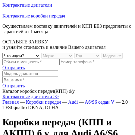
Контрактные двигатели
Контрактные коробки передач
Осуществляем
поставку
двигателей и
КПП
БЕЗ
предоплаты с
гарантией от
1
месяца
ОСТАВЬТЕ ЗАЯВКУ
и узнайте стоимость и наличие Вашего двигателя
Отправить
Отправить
Каталог коробок передач(КПП) б/у
Контрактные двигатели >>
Главная
—
Коробки передач
—
Audi
—
A6/S6 седан V
—
2.0
TFSI quattro DKNA; DLHA
Коробки передач (КПП и
АКПП) б.у. для Audi A6/S6