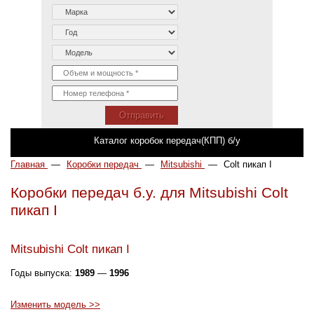
Отправить
Каталог коробок передач(КПП) б/у
Главная
—
Коробки передач
—
Mitsubishi
—
Colt пикап I
Коробки передач б.у. для Mitsubishi Colt
пикап I
Mitsubishi Colt пикап I
Годы выпуска:
1989
—
1996
Изменить модель >>