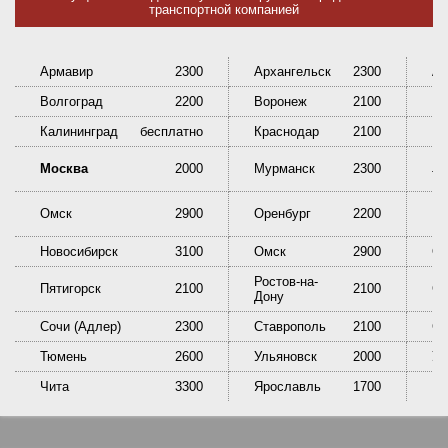
транспортной компанией
Армавир
2300
Архангельск
2300
Ас
Волгоград
2200
Воронеж
2100
Ек
Калининград
бесплатно
Краснодар
2100
Кр
Ни
Москва
2000
Мурманск
2300
Та
Омск
2900
Оренбург
2200
Пе
Новосибирск
3100
Омск
2900
Ор
Ростов-на-
Пятигорск
2100
2100
Са
Дону
Сочи (Адлер)
2300
Ставрополь
2100
Сы
Тюмень
2600
Ульяновск
2000
У
Чита
3300
Ярославль
1700