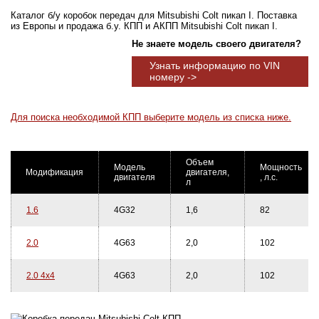
Каталог б/у коробок передач для Mitsubishi Colt пикап I. Поставка
из Европы и продажа б.у. КПП и АКПП Mitsubishi Colt пикап I.
Не знаете модель своего двигателя?
Узнать информацию по VIN
номеру ->
Для поиска необходимой КПП выберите модель из списка ниже.
Объем
Модель
Мощность
Модификация
двигателя,
двигателя
, л.с.
л
1.6
4G32
1,6
82
2.0
4G63
2,0
102
2.0 4x4
4G63
2,0
102