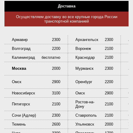
Доставка
Осуществляем доставку во все крупные города России
транспортной компанией
Армавир
2300
Архангельск
2300
Ас
Волгоград
2200
Воронеж
2100
Ек
Калининград
бесплатно
Краснодар
2100
Кр
Ни
Москва
2000
Мурманск
2300
Та
Омск
2900
Оренбург
2200
Пе
Новосибирск
3100
Омск
2900
Ор
Ростов-на-
Пятигорск
2100
2100
Са
Дону
Сочи (Адлер)
2300
Ставрополь
2100
Сы
Тюмень
2600
Ульяновск
2000
У