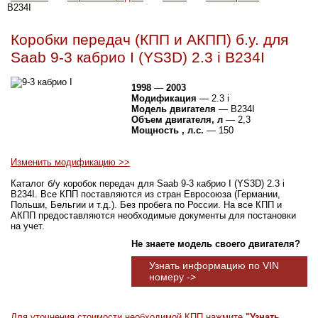
B234I
Коробки передач (КПП и АКПП) б.у. для
Saab 9-3 кабрио I (YS3D) 2.3 i B234I
1998
—
2003
Модификация
— 2.3 i
Модель двигателя
— B234I
Объем двигателя, л
— 2,3
Мощность , л.с.
— 150
Изменить модификацию >>
Каталог б/у коробок передач для Saab 9-3 кабрио I (YS3D) 2.3 i
B234I. Все КПП поставляются из стран Евросоюза (Германии,
Польши, Бельгии и т.д.). Без пробега по России. На все КПП и
АКПП предоставляются необходимые документы для постановки
на учет.
Не знаете модель своего двигателя?
Узнать информацию по VIN
номеру ->
Для уточнения стоимости необходимой КПП нажмите
"Узнать