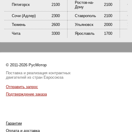
Ростов-на-
Пятигорск
2100
2100
Са
Дону
Сочи (Адлер)
2300
Ставрополь
2100
Сы
Тюмень
2600
Ульяновск
2000
У
Чита
3300
Ярославль
1700
© 2011-2026 РусМотор
Поставка и реализация контрактных
двигателей из стран Евросоюза
Отправить запрос
Подтверждение заказа
Гарантии
Оплата и доставка