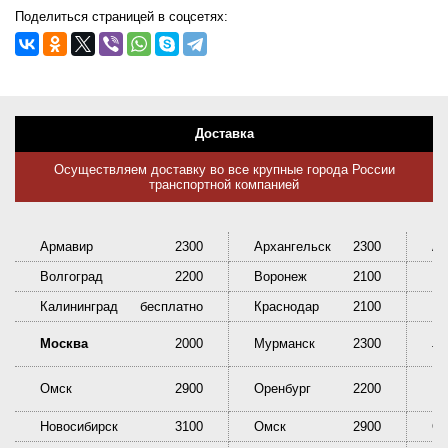
Поделиться страницей в соцсетях:
Доставка
Осуществляем доставку во все крупные города России
транспортной компанией
Армавир
2300
Архангельск
2300
Ас
Волгоград
2200
Воронеж
2100
Ек
Калининград
бесплатно
Краснодар
2100
Кр
Ни
Москва
2000
Мурманск
2300
Та
Омск
2900
Оренбург
2200
Пе
Новосибирск
3100
Омск
2900
Ор