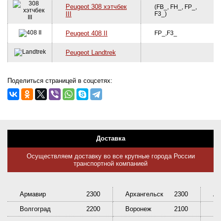
Peugeot 308 хэтчбек
(FB_, FH_, FP_,
III
F3_)
Peugeot 408 II
FP_,F3_
Peugeot Landtrek
Поделиться страницей в соцсетях:
Доставка
Осуществляем доставку во все крупные города России
транспортной компанией
Армавир
2300
Архангельск
2300
Ас
Волгоград
2200
Воронеж
2100
Ек