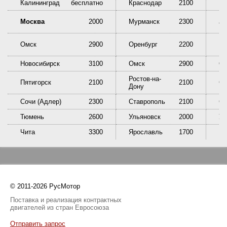
Калининград
бесплатно
Краснодар
2100
Кр
Ни
Москва
2000
Мурманск
2300
Та
Омск
2900
Оренбург
2200
Пе
Новосибирск
3100
Омск
2900
Ор
Ростов-на-
Пятигорск
2100
2100
Са
Дону
Сочи (Адлер)
2300
Ставрополь
2100
Сы
Тюмень
2600
Ульяновск
2000
У
Чита
3300
Ярославль
1700
© 2011-2026 РусМотор
Поставка и реализация контрактных
двигателей из стран Евросоюза
Отправить запрос