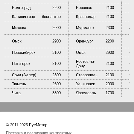
Волгоград
2200
Воронеж
2100
Ек
Калининград
бесплатно
Краснодар
2100
Кр
Ни
Москва
2000
Мурманск
2300
Та
Омск
2900
Оренбург
2200
Пе
Новосибирск
3100
Омск
2900
Ор
Ростов-на-
Пятигорск
2100
2100
Са
Дону
Сочи (Адлер)
2300
Ставрополь
2100
Сы
Тюмень
2600
Ульяновск
2000
У
Чита
3300
Ярославль
1700
© 2011-2026 РусМотор
Поставка и реализация контрактных