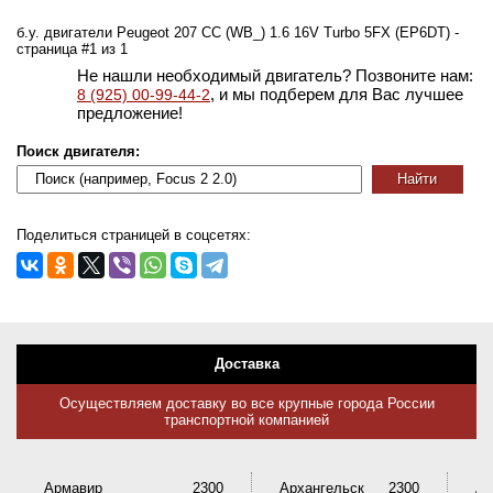
б.у. двигатели Peugeot 207 CC (WB_) 1.6 16V Turbo 5FX (EP6DT) -
страница #1 из 1
Не нашли необходимый двигатель? Позвоните нам:
, и мы подберем для Вас лучшее
8 (925) 00-99-44-2
предложение!
Поиск двигателя:
Поделиться страницей в соцсетях:
Доставка
Осуществляем доставку во все крупные города России
транспортной компанией
Армавир
2300
Архангельск
2300
Ас