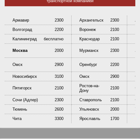
транспортной компанией
Армавир
2300
Архангельск
2300
Ас
Волгоград
2200
Воронеж
2100
Ек
Калининград
бесплатно
Краснодар
2100
Кр
Ни
Москва
2000
Мурманск
2300
Та
Омск
2900
Оренбург
2200
Пе
Новосибирск
3100
Омск
2900
Ор
Ростов-на-
Пятигорск
2100
2100
Са
Дону
Сочи (Адлер)
2300
Ставрополь
2100
Сы
Тюмень
2600
Ульяновск
2000
У
Чита
3300
Ярославль
1700