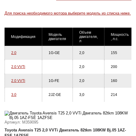
Для поиска необходимого мотора выберите модель из списка ниже.
Объем
Модель
Мощность
Модификация
двигателя,
двигателя
, л.с.
л
2.0
1G-GE
2,0
155
2.0 VVTi
2,0
200
2.0 VVTi
1G-FE
2,0
160
3.0
2JZ-GE
3,0
214
Артикул
: M359095
Toyota Avensis T25 2,0 VVTi Двигатель 82tkm 108KW Bj.05 1AZ-
FSE 1AZFSE