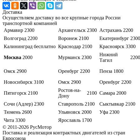
Доставка
Осуществляем доставку во все крупные города России
транспортной компанией
Армавир
2300
Архангельск
2300
Астрахань
2200
Волгоград
2200
Воронеж
2100
Екатеринбург
230
Калининград
бесплатно
Краснодар
2100
Красноярск
3300
Нижний
Москва
2000
Мурманск
2300
220
Тагил
Омск
2900
Оренбург
2200
Пенза
1800
Новосибирск
3100
Омск
2900
Оренбург
2200
Ростов-на-
Пятигорск
2100
2100
Самара
2000
Дону
Сочи (Адлер)
2300
Ставрополь
2100
Сыктывкар
2100
Тюмень
2600
Ульяновск
2000
Уфа
2300
Чита
3300
Ярославль
1700
© 2011-2026 РусМотор
Поставка и реализация контрактных двигателей из стран
Евросоюза