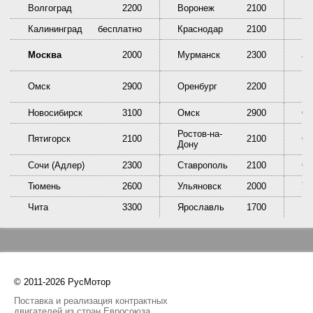
Волгоград
2200
Воронеж
2100
Ек
Калининград
бесплатно
Краснодар
2100
Кр
Ни
Москва
2000
Мурманск
2300
Та
Омск
2900
Оренбург
2200
Пе
Новосибирск
3100
Омск
2900
Ор
Ростов-на-
Пятигорск
2100
2100
Са
Дону
Сочи (Адлер)
2300
Ставрополь
2100
Сы
Тюмень
2600
Ульяновск
2000
У
Чита
3300
Ярославль
1700
© 2011-2026 РусМотор
Поставка и реализация контрактных
двигателей из стран Евросоюза