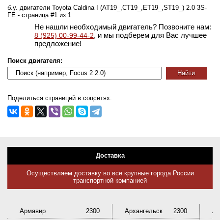
б.у. двигатели Toyota Caldina I (AT19_,CT19_,ET19_,ST19_) 2.0 3S-
FE - страница #1 из 1
Не нашли необходимый двигатель? Позвоните нам:
, и мы подберем для Вас лучшее
8 (925) 00-99-44-2
предложение!
Поиск двигателя:
Поделиться страницей в соцсетях:
Доставка
Осуществляем доставку во все крупные города России
транспортной компанией
Армавир
2300
Архангельск
2300
Ас