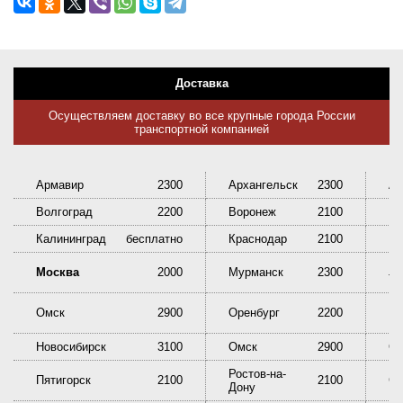
Доставка
Осуществляем доставку во все крупные города России
транспортной компанией
Армавир
2300
Архангельск
2300
Ас
Волгоград
2200
Воронеж
2100
Ек
Калининград
бесплатно
Краснодар
2100
Кр
Ни
Москва
2000
Мурманск
2300
Та
Омск
2900
Оренбург
2200
Пе
Новосибирск
3100
Омск
2900
Ор
Ростов-на-
Пятигорск
2100
2100
Са
Дону