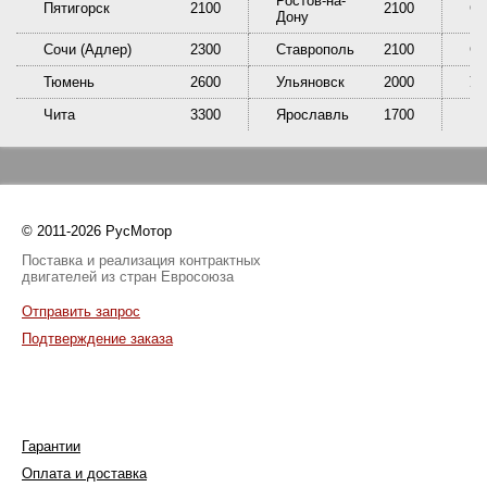
Ростов-на-
Пятигорск
2100
2100
Са
Дону
Сочи (Адлер)
2300
Ставрополь
2100
Сы
Тюмень
2600
Ульяновск
2000
У
Чита
3300
Ярославль
1700
© 2011-2026 РусМотор
Поставка и реализация контрактных
двигателей из стран Евросоюза
Отправить запрос
Подтверждение заказа
Гарантии
Оплата и доставка