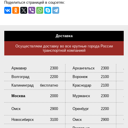
Поделиться страницей в соцсетях:
Доставка
Осуществляем доставку во все крупные города России
транспортной компанией
Армавир
2300
Архангельск
2300
Ас
Волгоград
2200
Воронеж
2100
Ек
Калининград
бесплатно
Краснодар
2100
Кр
Ни
Москва
2000
Мурманск
2300
Та
Омск
2900
Оренбург
2200
Пе
Новосибирск
3100
Омск
2900
Ор