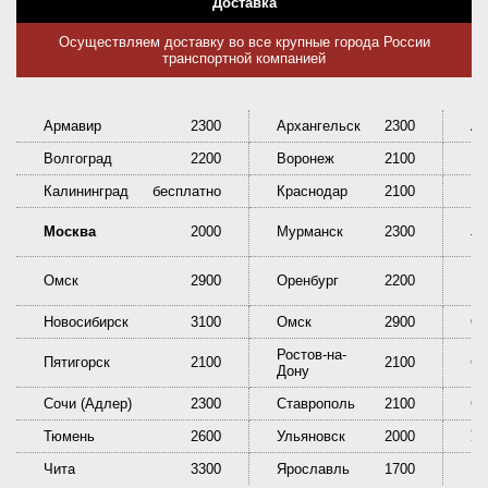
Доставка
Осуществляем доставку во все крупные города России
транспортной компанией
Армавир
2300
Архангельск
2300
Ас
Волгоград
2200
Воронеж
2100
Ек
Калининград
бесплатно
Краснодар
2100
Кр
Ни
Москва
2000
Мурманск
2300
Та
Омск
2900
Оренбург
2200
Пе
Новосибирск
3100
Омск
2900
Ор
Ростов-на-
Пятигорск
2100
2100
Са
Дону
Сочи (Адлер)
2300
Ставрополь
2100
Сы
Тюмень
2600
Ульяновск
2000
У
Чита
3300
Ярославль
1700