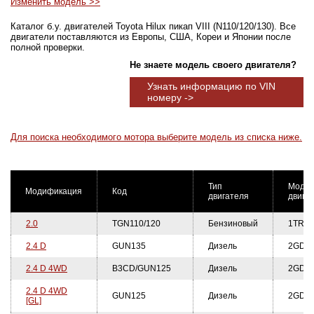
Изменить модель >>
Каталог б.у. двигателей Toyota Hilux пикап VIII (N110/120/130). Все
двигатели поставляются из Европы, США, Кореи и Японии после
полной проверки.
Не знаете модель своего двигателя?
Узнать информацию по VIN
номеру ->
Для поиска необходимого мотора выберите модель из списка ниже.
Тип
Модел
Модификация
Код
двигателя
двига
2.0
TGN110/120
Бензиновый
1TR-F
2.4 D
GUN135
Дизель
2GD-F
2.4 D 4WD
B3CD/GUN125
Дизель
2GD-F
2.4 D 4WD
GUN125
Дизель
2GD-F
[GL]