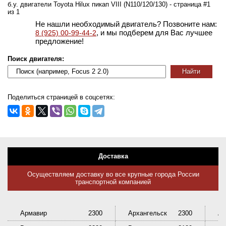
б.у. двигатели Toyota Hilux пикап VIII (N110/120/130) - страница #1
из 1
Не нашли необходимый двигатель? Позвоните нам:
, и мы подберем для Вас лучшее
8 (925) 00-99-44-2
предложение!
Поиск двигателя:
Поделиться страницей в соцсетях:
Доставка
Осуществляем доставку во все крупные города России
транспортной компанией
Армавир
2300
Архангельск
2300
Ас