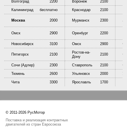
Волгоград
2200
Воронеж
2100
Ек
Калининград
бесплатно
Краснодар
2100
Кр
Ни
Москва
2000
Мурманск
2300
Та
Омск
2900
Оренбург
2200
Пе
Новосибирск
3100
Омск
2900
Ор
Ростов-на-
Пятигорск
2100
2100
Са
Дону
Сочи (Адлер)
2300
Ставрополь
2100
Сы
Тюмень
2600
Ульяновск
2000
У
Чита
3300
Ярославль
1700
© 2011-2026 РусМотор
Поставка и реализация контрактных
двигателей из стран Евросоюза