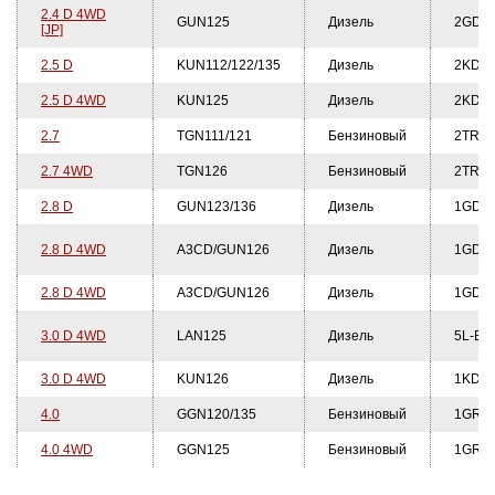
2.4 D 4WD
GUN125
Дизель
2GD-F
[JP]
2.5 D
KUN112/122/135
Дизель
2KD-F
2.5 D 4WD
KUN125
Дизель
2KD-F
2.7
TGN111/121
Бензиновый
2TR-F
2.7 4WD
TGN126
Бензиновый
2TR-F
2.8 D
GUN123/136
Дизель
1GD-F
2.8 D 4WD
A3CD/GUN126
Дизель
1GD-F
2.8 D 4WD
A3CD/GUN126
Дизель
1GD-F
3.0 D 4WD
LAN125
Дизель
5L-E
3.0 D 4WD
KUN126
Дизель
1KD-F
4.0
GGN120/135
Бензиновый
1GR-F
4.0 4WD
GGN125
Бензиновый
1GR-F