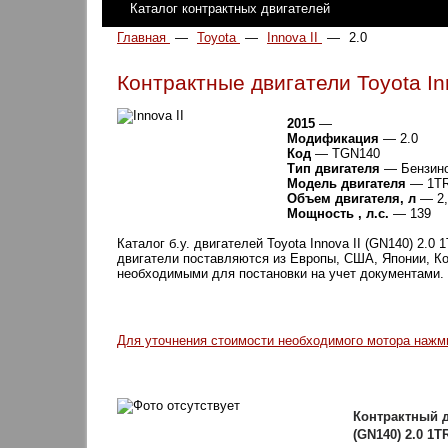
Каталог контрактных двигателей
Главная
—
Toyota
—
Innova II
—
2.0
Контрактные двигатели Toyota In
2015
—
Модификация
— 2.0
Код
— TGN140
Тип двигателя
— Бензин
Модель двигателя
— 1TR
Объем двигателя, л
— 2,
Мощность , л.с.
— 139
Каталог б.у. двигателей Toyota Innova II (GN140) 2.0 
двигатели поставляются из Европы, США, Японии, Ко
необходимыми для постановки на учет документами.
Для уточнения стоимости необходимого мотора наж
Контрактный д
(GN140) 2.0 1T