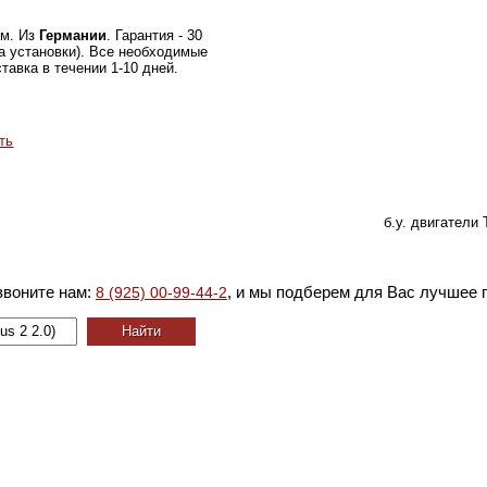
км. Из
Германии
. Гарантия - 30
а установки). Все необходимые
тавка в течении 1-10 дней.
ть
б.у. двигатели 
звоните нам:
, и мы подберем для Вас лучшее 
8 (925) 00-99-44-2