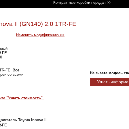
Контрактные коробки передач >>
nova II (GN140) 2.0 1TR-FE
Изменить модификацию >>
овый
-FE
0
1TR-FE. Все
Не знаете модель св
реи со всеми
Узнать информа
мите
"Узнать стоимость"
.
вигатель Toyota Innova II
R-FE