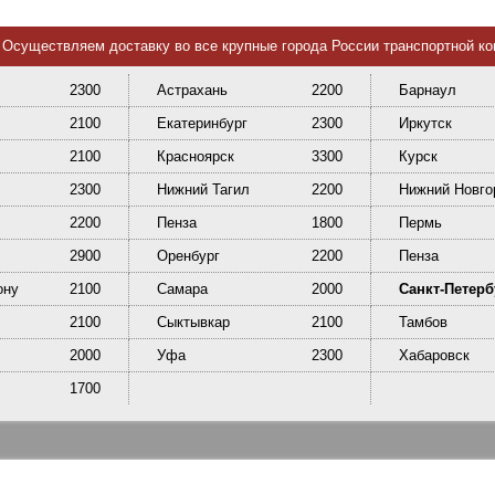
Осуществляем доставку во все крупные города России транспортной к
2300
Астрахань
2200
Барнаул
2100
Екатеринбург
2300
Иркутск
2100
Красноярск
3300
Курск
2300
Нижний Тагил
2200
Нижний Новго
2200
Пенза
1800
Пермь
2900
Оренбург
2200
Пенза
ону
2100
Самара
2000
Санкт-Петерб
2100
Сыктывкар
2100
Тамбов
2000
Уфа
2300
Хабаровск
1700