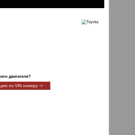
оего двигателя?
цию по VIN номеру ->