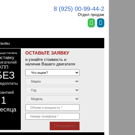
8 (925) 00-99-44-2
Отдел продаж
зывы
ОСТАВЬТЕ ЗАЯВКУ
уществляем
оставку
и узнайте стоимость и
игателей
наличие Вашего двигателя
КПП
БЕЗ
редоплаты
рантией
1
т
есяца
Отправить