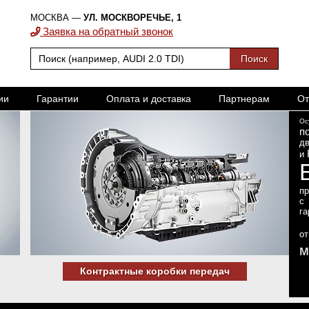
МОСКВА —
УЛ. МОСКВОРЕЧЬЕ, 1
Заявка на обратный звонок
ии
Гарантии
Оплата и доставка
Партнерам
От
Ос
п
дв
и
п
с
га
о
м
Контрактные коробки передач