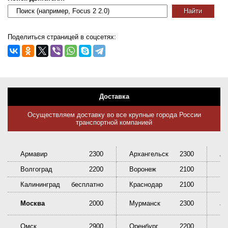
Поделиться страницей в соцсетях:
Доставка
Осуществляем доставку во все крупные города России
транспортной компанией
Армавир
2300
Архангельск
2300
Ас
Волгоград
2200
Воронеж
2100
Ек
Калининград
бесплатно
Краснодар
2100
Кр
Ни
Москва
2000
Мурманск
2300
Та
Омск
2900
Оренбург
2200
Пе