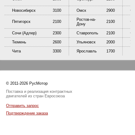
Новосибирск
3100
Омск
2900
Ор
Ростов-на-
Пятигорск
2100
2100
Са
Дону
Сочи (Адлер)
2300
Ставрополь
2100
Сы
Тюмень
2600
Ульяновск
2000
У
Чита
3300
Ярославль
1700
© 2011-2026 РусМотор
Поставка и реализация контрактных
двигателей из стран Евросоюза
Отправить запрос
Подтверждение заказа