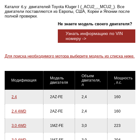
Каталог б.у. двигателей Toyota Kluger I (_ACU2_,_MCU2_). Все
двигатели поставляются из Европы, США, Кореи и Японии после
полной проверки.
Не знаете модель своего двигателя?
Узнать информацию по VIN
номеру ->
Для поиска необходимого мотора выберите модель из списка ниже.
Объем
Модель
Мощность
Модификация
двигателя,
двигателя
, л.с.
л
2.4
2AZ-FE
2,4
160
2.4 4WD
2AZ-FE
2,4
160
3.0 4WD
1MZ-FE
3,0
223