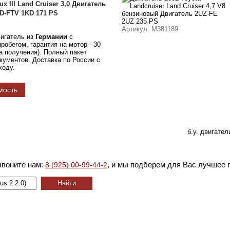
ux III Land Cruiser 3,0 Двигатель
D-FTV 1KD 171 PS
Артикул
: M381189
вигатель из
Германии
с
обегом, гарантия на мотор - 30
а получения). Полный пакет
ументов. Доставка по России с
ходу.
мость
б.у. двигател
звоните нам:
, и мы подберем для Вас лучшее 
8 (925) 00-99-44-2