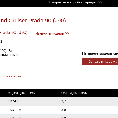
Контрактные коробки передач >>
nd Cruiser Prado 90 (J90)
Prado 90 (J90)
Изменить модель >>
01
J90). Все
Не знаете модель св
понии после
Узнать информа
 списка ниже.
Модель двигателя
Объем двигателя, л
3RZ-FE
2,7
1KD-FTV
3,0