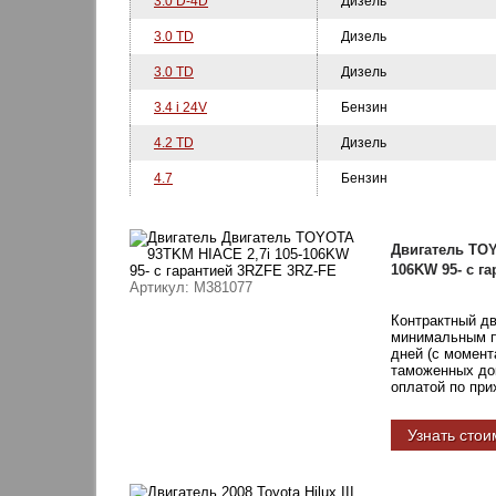
3.0 D-4D
Дизель
3.0 TD
Дизель
3.0 TD
Дизель
3.4 i 24V
Бензин
4.2 TD
Дизель
4.7
Бензин
Двигатель TOY
106KW 95- с г
Артикул
: M381077
Контрактный д
минимальным пр
дней (с момент
таможенных док
оплатой по при
Узнать стои