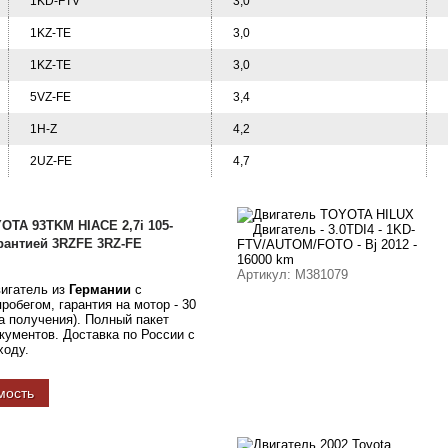
1KD-FTV
3,0
1KZ-TE
3,0
1KZ-TE
3,0
5VZ-FE
3,4
1H-Z
4,2
2UZ-FE
4,7
OTA 93TKM HIACE 2,7i 105-
арантией 3RZFE 3RZ-FE
Артикул
: M381079
вигатель из
Германии
с
обегом, гарантия на мотор - 30
а получения). Полный пакет
ументов. Доставка по России с
ходу.
мость