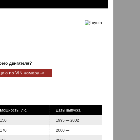
оего двигателя?
цию по VIN номеру ->
Мощность , л.с.
Даты выпуска
150
1995 — 2002
170
2000 —