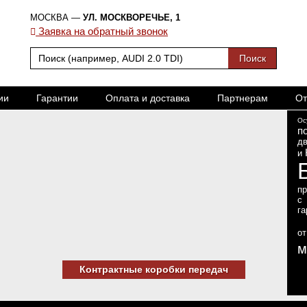
МОСКВА —
УЛ. МОСКВОРЕЧЬЕ, 1
Заявка на обратный звонок
ии
Гарантии
Оплата и доставка
Партнерам
От
Ос
п
дв
и
п
с
га
о
м
Контрактные коробки передач