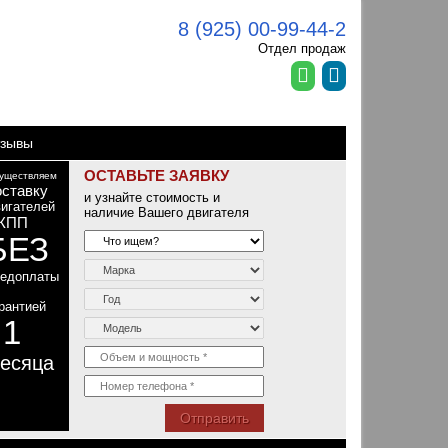
8 (925) 00-99-44-2
Отдел продаж
зывы
ОСТАВЬТЕ ЗАЯВКУ
уществляем
оставку
и узнайте стоимость и
игателей
наличие Вашего двигателя
КПП
БЕЗ
редоплаты
рантией
1
т
есяца
Отправить