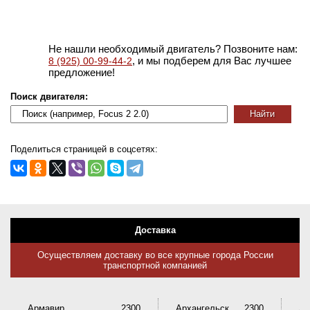
Не нашли необходимый двигатель? Позвоните нам:
, и мы подберем для Вас лучшее
8 (925) 00-99-44-2
предложение!
Поиск двигателя:
Поделиться страницей в соцсетях:
Доставка
Осуществляем доставку во все крупные города России
транспортной компанией
Армавир
2300
Архангельск
2300
Ас