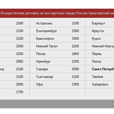
Осуществляем доставку во все крупные города России транспортной к
2300
Астрахань
2200
Барнаул
2100
Екатеринбург
2300
Иркутск
2100
Красноярск
3300
Курск
2300
Нижний Тагил
2200
Нижний Новго
2200
Пенза
1800
Пермь
2900
Оренбург
2200
Пенза
ону
2100
Самара
2000
Санкт-Петерб
2100
Сыктывкар
2100
Тамбов
2000
Уфа
2300
Хабаровск
1700