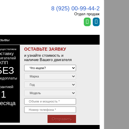
8 (925) 00-99-44-2
Отдел продаж
зывы
ОСТАВЬТЕ ЗАЯВКУ
уществляем
оставку
и узнайте стоимость и
игателей
наличие Вашего двигателя
КПП
БЕЗ
редоплаты
рантией
1
т
есяца
Отправить