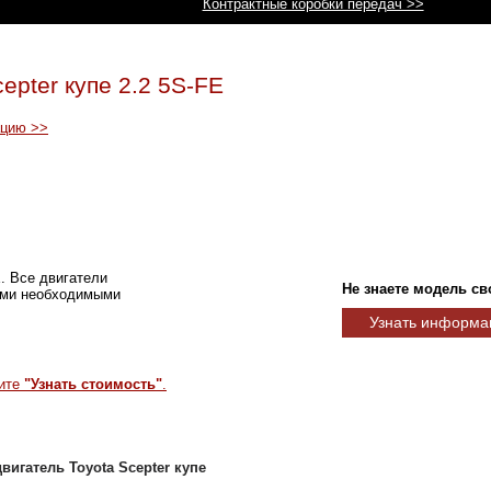
Контрактные коробки передач >>
epter купе 2.2 5S-FE
ацию >>
E. Все двигатели
Не знаете модель св
еми необходимыми
Узнать информа
мите
"Узнать стоимость"
.
вигатель Toyota Scepter купе