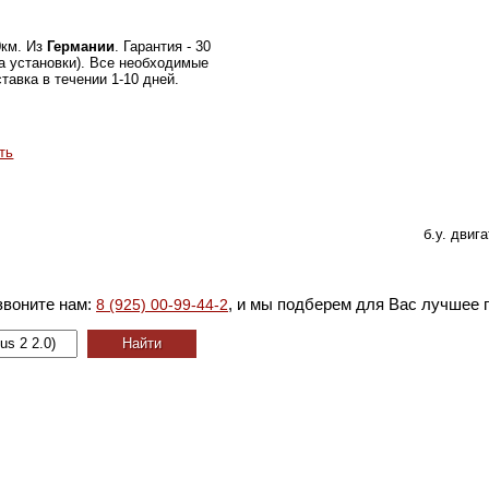
0км. Из
Германии
. Гарантия - 30
а установки). Все необходимые
тавка в течении 1-10 дней.
ть
б.у. двиг
звоните нам:
, и мы подберем для Вас лучшее 
8 (925) 00-99-44-2