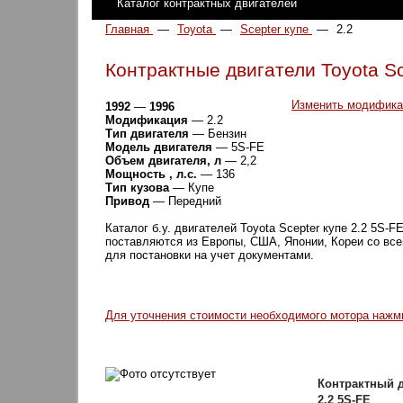
Каталог контрактных двигателей
Главная
—
Toyota
—
Scepter купе
—
2.2
Контрактные двигатели Toyota Sc
Изменить модифик
1992
—
1996
Модификация
— 2.2
Тип двигателя
— Бензин
Модель двигателя
— 5S-FE
Объем двигателя, л
— 2,2
Мощность , л.с.
— 136
Тип кузова
— Купе
Привод
— Передний
Каталог б.у. двигателей Toyota Scepter купе 2.2 5S-F
поставляются из Европы, США, Японии, Кореи со вс
для постановки на учет документами.
Для уточнения стоимости необходимого мотора наж
Контрактный д
2.2 5S-FE