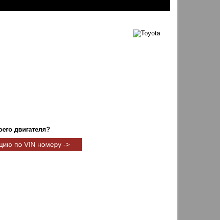
оего двигателя?
цию по VIN номеру ->