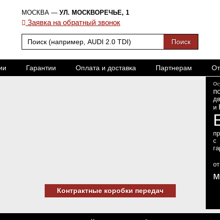
МОСКВА —
УЛ. МОСКВОРЕЧЬЕ, 1
Заявка на обратный звонок
ии
Гарантии
Оплата и доставка
Партнерам
От
Ос
п
дв
и
п
с
га
о
м
Контрактные коробки передач