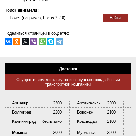
Поиск двигателя:
Поделиться страницей в соцсетях:
Доставка
Осуществляем доставку во все крупные города России
транспортной компанией
Армавир
2300
Архангельск
2300
Ас
Волгоград
2200
Воронеж
2100
Ек
Калининград
бесплатно
Краснодар
2100
Кр
Ни
Москва
2000
Мурманск
2300
Та