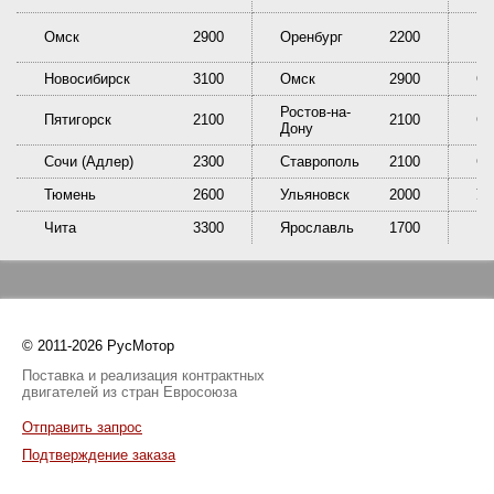
Омск
2900
Оренбург
2200
Пе
Новосибирск
3100
Омск
2900
Ор
Ростов-на-
Пятигорск
2100
2100
Са
Дону
Сочи (Адлер)
2300
Ставрополь
2100
Сы
Тюмень
2600
Ульяновск
2000
У
Чита
3300
Ярославль
1700
© 2011-2026 РусМотор
Поставка и реализация контрактных
двигателей из стран Евросоюза
Отправить запрос
Подтверждение заказа