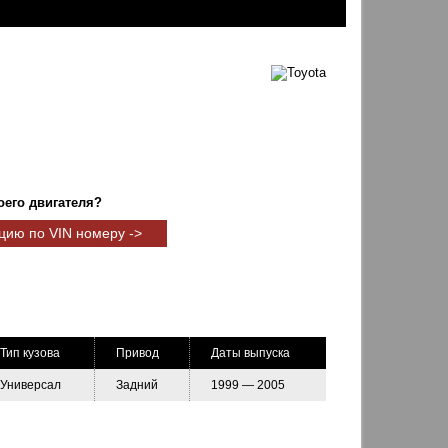
оего двигателя?
цию по VIN номеру ->
Тип кузова
Привод
Даты выпуска
Универсал
Задний
1999 — 2005