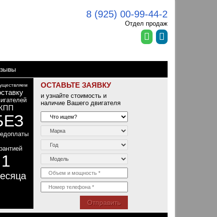
8 (925) 00-99-44-2
Отдел продаж
зывы
ОСТАВЬТЕ ЗАЯВКУ
уществляем
оставку
и узнайте стоимость и
игателей
наличие Вашего двигателя
КПП
БЕЗ
редоплаты
рантией
1
т
есяца
Отправить