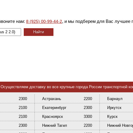
звоните нам:
, и мы подберем для Вас лучшее 
8 (925) 00-99-44-2
Осуществляем доставку во все крупные города России транспортной к
2300
Астрахань
2200
Барнаул
2100
Екатеринбург
2300
Иркутск
2100
Красноярск
3300
Курск
2300
Нижний Тагил
2200
Нижний Новго