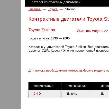
Каталог контрактных двигателей
Главная
—
Toyota
—
Stallion
Контрактные двигатели Toyota Sta
Toyota Stallion
Изменить модель >>
Годы выпуска:
1999
—
2005
Каталог б.у. двигателей Toyota Stallion. Все двигате
Европы, США, Кореи и Японии после полной проверки
Для поиска необходимого мотора выберите модель из
Модификация
Тип двигателя
Модел
2.4 D
Дизель
2L