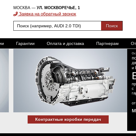
МОСКВА —
УЛ. МОСКВОРЕЧЬЕ, 1
Заявка на обратный звонок
ии
Гарантии
Оплата и доставка
Партнерам
От
Ос
п
дв
и
п
с
га
о
м
Контрактные коробки передач