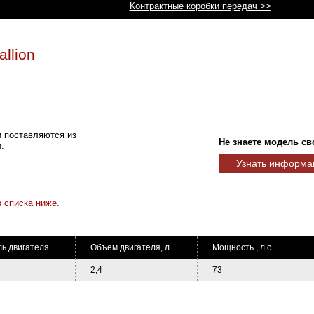
Контрактные коробки передач >>
llion
ли поставляются из
Не знаете модель св
.
Узнать информа
 списка ниже.
ь двигателя
Объем двигателя, л
Мощность , л.с.
2,4
73