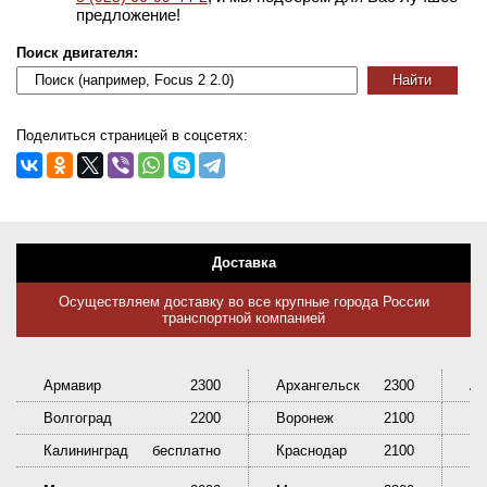
предложение!
Поиск двигателя:
Поделиться страницей в соцсетях:
Доставка
Осуществляем доставку во все крупные города России
транспортной компанией
Армавир
2300
Архангельск
2300
Ас
Волгоград
2200
Воронеж
2100
Ек
Калининград
бесплатно
Краснодар
2100
Кр
Ни