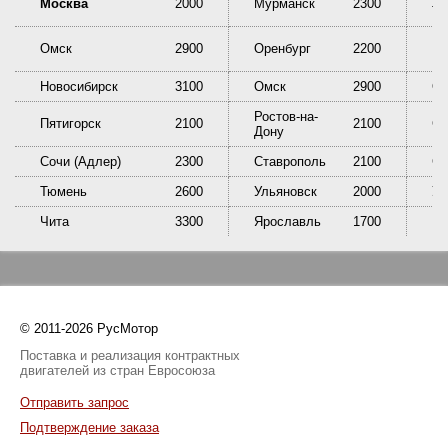
Москва
2000
Мурманск
2300
Та
Омск
2900
Оренбург
2200
Пе
Новосибирск
3100
Омск
2900
Ор
Ростов-на-
Пятигорск
2100
2100
Са
Дону
Сочи (Адлер)
2300
Ставрополь
2100
Сы
Тюмень
2600
Ульяновск
2000
У
Чита
3300
Ярославль
1700
© 2011-2026 РусМотор
Поставка и реализация контрактных
двигателей из стран Евросоюза
Отправить запрос
Подтверждение заказа