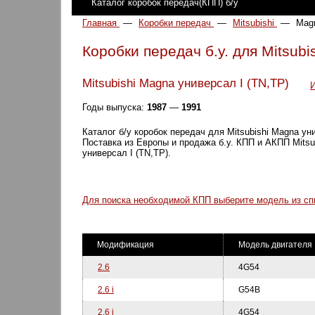
Каталог коробок передач(КПП) б/у
Главная
—
Коробки передач
—
Mitsubishi
—
Mag
Коробки передач б.у. для Mitsubi
Mitsubishi Magna универсал I (TN,TP)
Годы выпуска:
1987
—
1991
Каталог б/у коробок передач для Mitsubishi Magna уни
Поставка из Европы и продажа б.у. КПП и АКПП Mitsu
универсал I (TN,TP).
Для поиска необходимой КПП выберите модель из сп
Модификация
Модель двигателя
2.6
4G54
2.6 i
G54B
2.6 i
4G54