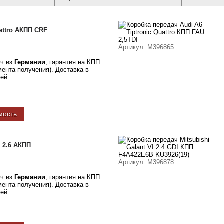
uattro АКПП CRF
Артикул
: M396865
ач из
Германии
, гарантия на КПП
омента получения). Доставка в
ней.
мость
 2.6 АКПП
Артикул
: M396878
ач из
Германии
, гарантия на КПП
омента получения). Доставка в
ней.