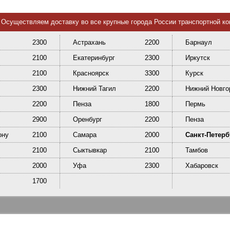
Осуществляем доставку во все крупные города России транспортной к
2300
Астрахань
2200
Барнаул
2100
Екатеринбург
2300
Иркутск
2100
Красноярск
3300
Курск
2300
Нижний Тагил
2200
Нижний Новго
2200
Пенза
1800
Пермь
2900
Оренбург
2200
Пенза
ону
2100
Самара
2000
Санкт-Петерб
2100
Сыктывкар
2100
Тамбов
2000
Уфа
2300
Хабаровск
1700