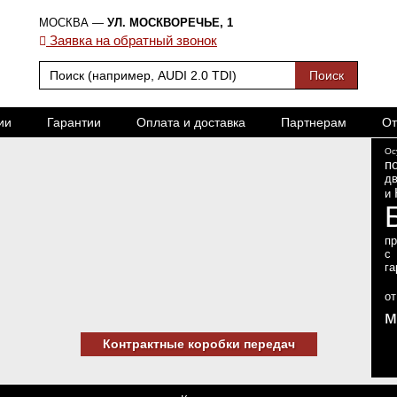
МОСКВА —
УЛ. МОСКВОРЕЧЬЕ, 1
Заявка на обратный звонок
ии
Гарантии
Оплата и доставка
Партнерам
От
Ос
п
дв
и
п
с
га
о
м
Контрактные коробки передач