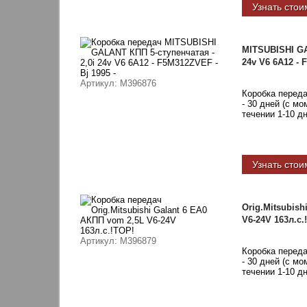
Узнать стои
MITSUBISHI GA
24v V6 6A12 - 
Артикул
: M396876
Коробка перед
- 30 дней (с м
течении 1-10 д
Узнать стои
Orig.Mitsubish
V6-24V 163л.с.
Артикул
: M396879
Коробка перед
- 30 дней (с м
течении 1-10 д