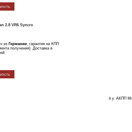
мость
n 2.8 VR6 Syncro
ач из
Германии
, гарантия на КПП
омента получения). Доставка в
ней.
мость
б.у. АКПП Mi