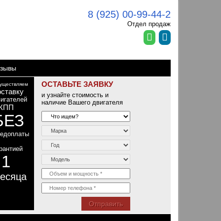
8 (925) 00-99-44-2
Отдел продаж
зывы
ОСТАВЬТЕ ЗАЯВКУ
уществляем
оставку
и узнайте стоимость и
игателей
наличие Вашего двигателя
КПП
БЕЗ
редоплаты
рантией
1
т
есяца
Отправить