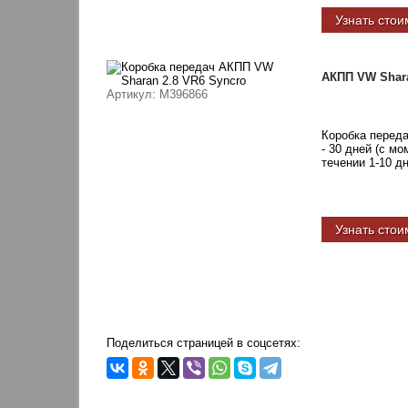
Узнать стои
АКПП VW Shara
Артикул
: M396866
Коробка перед
- 30 дней (с м
течении 1-10 д
Узнать стои
Поделиться страницей в соцсетях: