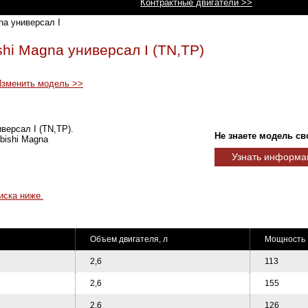
Контрактные двигатели >>
na универсал I
shi Magna универсал I (TN,TP)
Изменить модель >>
версал I (TN,TP).
Не знаете модель св
bishi Magna
Узнать информа
иска ниже.
Объем двигателя, л
Мощность ,
2,6
113
2,6
155
2,6
126