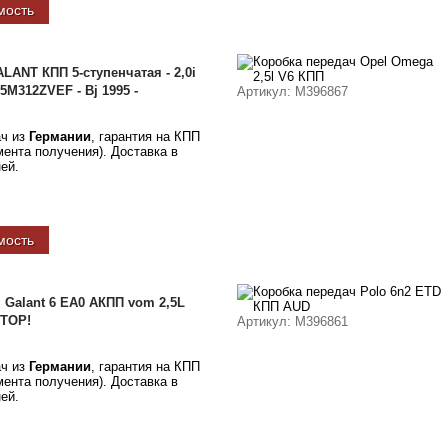
мость
LANT КПП 5-ступенчатая - 2,0i
F5M312ZVEF - Bj 1995 -
Артикул
: M396867
ач из
Германии
, гарантия на КПП
омента получения). Доставка в
ней.
мость
i Galant 6 EA0 АКПП vom 2,5L
!TOP!
Артикул
: M396861
ач из
Германии
, гарантия на КПП
омента получения). Доставка в
ней.