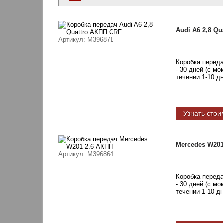
Audi A6 2,8 Q
Артикул
: M396871
Коробка перед
- 30 дней (с м
течении 1-10 д
Узнать стои
Mercedes W201
Артикул
: M396864
Коробка перед
- 30 дней (с м
течении 1-10 д