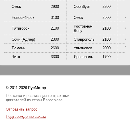
Омск
2900
Оренбург
2200
Пе
Новосибирск
3100
Омск
2900
Ор
Ростов-на-
Пятигорск
2100
2100
Са
Дону
Сочи (Адлер)
2300
Ставрополь
2100
Сы
Тюмень
2600
Ульяновск
2000
У
Чита
3300
Ярославль
1700
© 2011-2026 РусМотор
Поставка и реализация контрактных
двигателей из стран Евросоюза
Отправить запрос
Подтверждение заказа