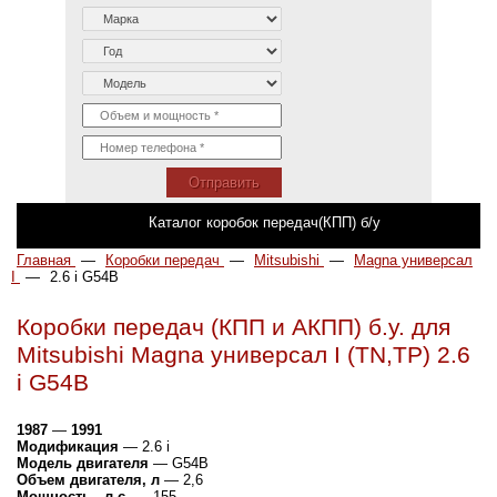
Отправить
Каталог коробок передач(КПП) б/у
Главная
—
Коробки передач
—
Mitsubishi
—
Magna универсал
I
—
2.6 i G54B
Коробки передач (КПП и АКПП) б.у. для
Mitsubishi Magna универсал I (TN,TP) 2.6
i G54B
1987
—
1991
Модификация
— 2.6 i
Модель двигателя
— G54B
Объем двигателя, л
— 2,6
Мощность , л.с.
— 155