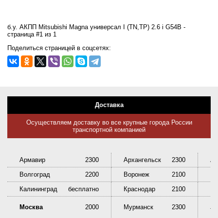
б.у. АКПП Mitsubishi Magna универсал I (TN,TP) 2.6 i G54B -
страница #1 из 1
Поделиться страницей в соцсетях:
Доставка
Осуществляем доставку во все крупные города России
транспортной компанией
Армавир
2300
Архангельск
2300
Ас
Волгоград
2200
Воронеж
2100
Ек
Калининград
бесплатно
Краснодар
2100
Кр
Ни
Москва
2000
Мурманск
2300
Та