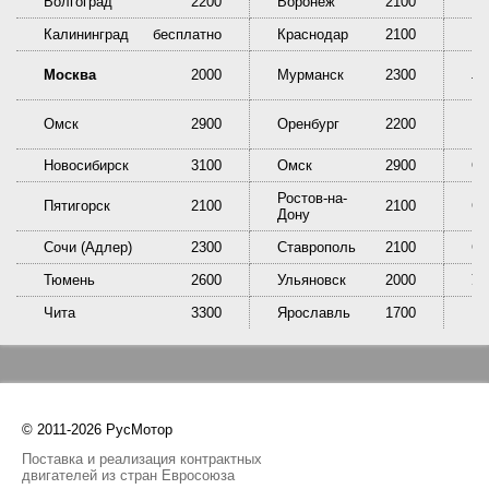
Волгоград
2200
Воронеж
2100
Ек
Калининград
бесплатно
Краснодар
2100
Кр
Ни
Москва
2000
Мурманск
2300
Та
Омск
2900
Оренбург
2200
Пе
Новосибирск
3100
Омск
2900
Ор
Ростов-на-
Пятигорск
2100
2100
Са
Дону
Сочи (Адлер)
2300
Ставрополь
2100
Сы
Тюмень
2600
Ульяновск
2000
У
Чита
3300
Ярославль
1700
© 2011-2026 РусМотор
Поставка и реализация контрактных
двигателей из стран Евросоюза