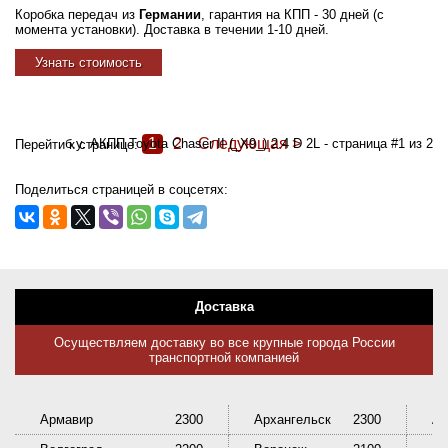
Коробка передач из
Германии
, гарантия на КПП - 30 дней (с
момента установки). Доставка в течении 1-10 дней.
Узнать стоимость
1
2
Следующая >
б.у. АКПП Toyota Chaser II (_X9_) 2.4 D 2L - страница #1 из 2
Перейти к странице:
Поделиться страницей в соцсетях:
Доставка
Осуществляем доставку во все крупные города России
транспортной компанией
Армавир
2300
Архангельск
2300
Ас