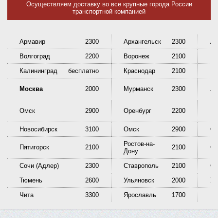
Осуществляем доставку во все крупные города России
транспортной компанией
Армавир
2300
Архангельск
2300
Ас
Волгоград
2200
Воронеж
2100
Ек
Калининград
бесплатно
Краснодар
2100
Кр
Ни
Москва
2000
Мурманск
2300
Та
Омск
2900
Оренбург
2200
Пе
Новосибирск
3100
Омск
2900
Ор
Ростов-на-
Пятигорск
2100
2100
Са
Дону
Сочи (Адлер)
2300
Ставрополь
2100
Сы
Тюмень
2600
Ульяновск
2000
У
Чита
3300
Ярославль
1700